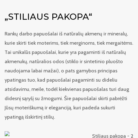
„STILIAUS PAKOPA“
Rankų darbo papuošalai iš natūralių akmenų ir mineralų,
kurie skirti tiek moterims, tiek merginoms, tiek mergaitėms.
Tai unikalūs papuošalai, kurie yra pagaminti iš natūralių
akmenukų, natūralios odos (stiklo ir sintetinio pluošto
naudojama labai mažai), o pats gamybos principas
ypatingas tuo, kad papuošalai pagaminti su dideliu
atsidavimu, meile, todėl kiekvienas papuošalas turi daug
didesnį sąryšį su žmogumi. Šie papuošalai skirti pabrėžti
Jūsų moteriškumą ir eleganciją, kuri padeda sukurti
ypatingą išskirtinį stilių.