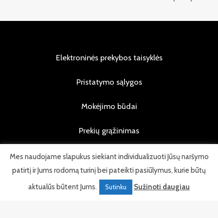
Elektroninės prekybos taisyklės
Pristatymo sąlygos
Mokėjimo būdai
Prekių grąžinimas
Privatumo politika
Mes naudojame slapukus siekiant individualizuoti Jūsų naršymo
patirtį ir Jums rodomą turinį bei pateikti pasiūlymus, kurie būtų
aktualūs būtent Jums.
Sužinoti daugiau
Sutinku
© 2026 Visos teisės saugomos