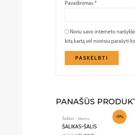
Pavadinimas
*
Noriu savo interneto naršyklėje
kitą kartą vėl norėsiu parašyti 
IŠPARDUOTA
PANAŠŪS PRODUK
-11%
Šalikai - skaros
ŠALIKAS-ŠALIS