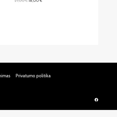
21,00
€
18,00
€
inimas
Privatumo politika