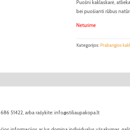
Puošni kaklaskarė, atlieka
bei puošianti rūbus natū
Neturime
Kategorijos:
Prabangios kak
686 51422, arba rašykite: info@stiliaupakopa.lt
nčios informacijos ar Jus domina individualus užsakymas, gal