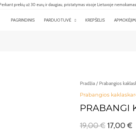
Perkant prekių už 30 eurų ir daugiau, pristatymas visoje Lietuvoje nemokamas
PAGRINDINIS
PARDUOTUVĖ
KREPŠELIS
APMOKĖJI
Pradžia
/
Prabangios kaklas
Prabangios kaklaskar
PRABANGI 
19,00
€
17,00
€