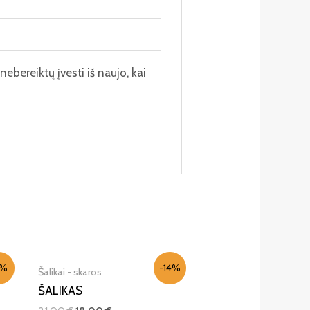
nebereiktų įvesti iš naujo, kai
IŠPARDUOTA
1%
-14%
Šalikai - skaros
ŠALIKAS