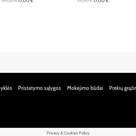
19,00
€
17,00
€
19,00
€
17,00
€
syklės
Pristatymo sąlygos
Mokėjimo būdai
Prekių grąž
Privacy & Cookies Policy