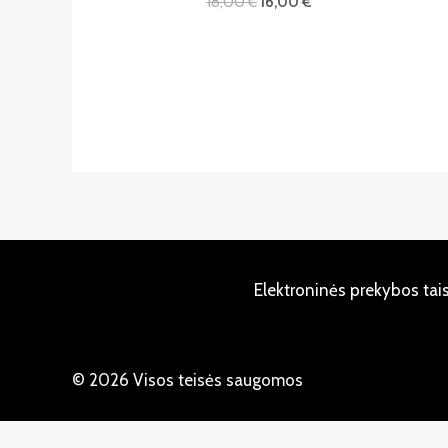
18,00
€
16,00
€
Elektroninės prekybos tai
© 2026 Visos teisės saugomos