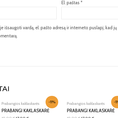
El. paštas
*
 išsaugoti vardą, el. pašto adresą ir interneto puslapį, kad jų 
komentarą.
IŠPARDUOTA
IŠPARDUOTA
TAI
-11%
-1
Prabangios kaklaskarės
Prabangios kaklaskarės
PRABANGI KAKLASKARĖ
PRABANGI KAKLASKARĖ