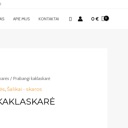
!
Paieška
0
€
MAS
APIE MUS
KONTAKTAI
karės
/ Prabangi kaklaskarė
ės
,
Šalikai - skaros
KAKLASKARĖ