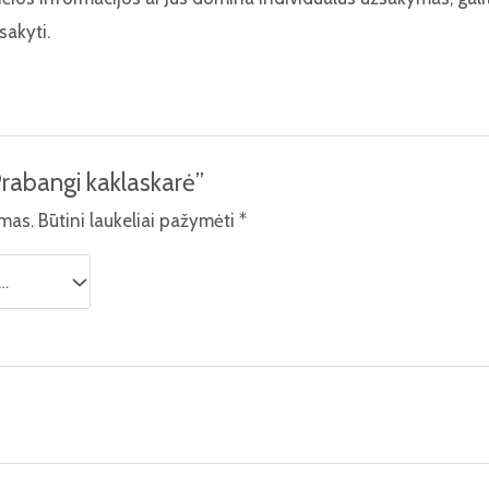
sakyti.
Prabangi kaklaskarė”
amas.
Būtini laukeliai pažymėti
*