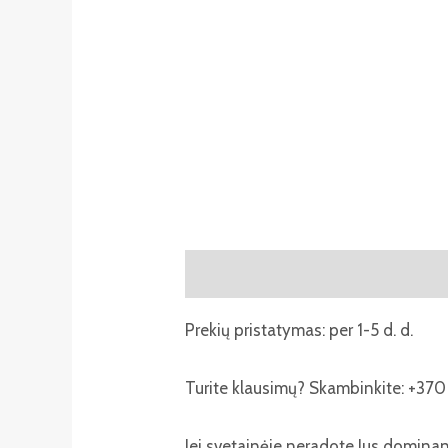
Aprašymas
Atsiliepimai (0)
Prekių pristatymas: per 1-5 d. d.
Turite klausimų? Skambinkite: +370 
Jei svetainėje neradote Jus domina