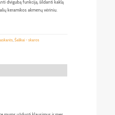
nti dvigubą funkciją, šildanti kaklą
ralių keramikos akmenų vėriniu.
laskarės
,
Šalikai - skaros
ite mums užduoti klausimus ir mes