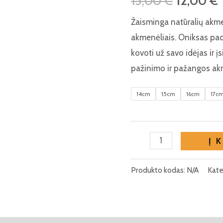
15,00
€
12,00
€
Žaisminga natūralių akme
akmenėliais. Oniksas pade
kovoti už savo idėjas ir įs
pažinimo ir pažangos ak
14cm
15cm
16cm
17c
produkto
Į 
kiekis:
Pažangos
Produkto kodas:
N/A
Kate
-
pasitikėjimo
apyrankė