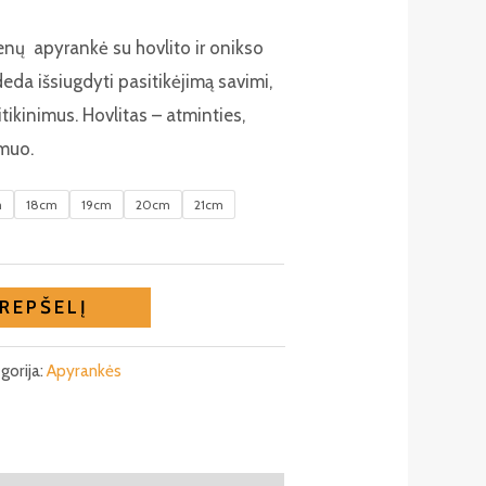
nų apyrankė su hovlito ir onikso
da išsiugdyti pasitikėjimą savimi,
itikinimus. Hovlitas – atminties,
muo.
m
18cm
19cm
20cm
21cm
KREPŠELĮ
gorija:
Apyrankės