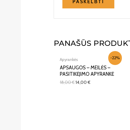
PANAŠŪS PRODUK
-22%
Apyrankės
APSAUGOS – MEILĖS –
PASITIKĖJIMO APYRANKĖ
18,00
€
14,00
€