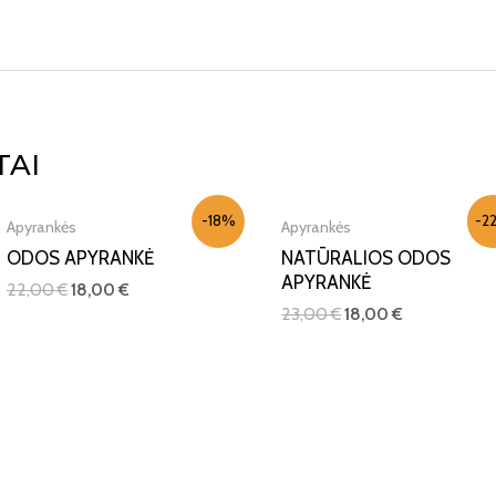
IŠPARDUOTA
IŠPARDUOTA
TAI
-18%
-2
Apyrankės
Apyrankės
ODOS APYRANKĖ
NATŪRALIOS ODOS
APYRANKĖ
22,00
€
18,00
€
23,00
€
18,00
€