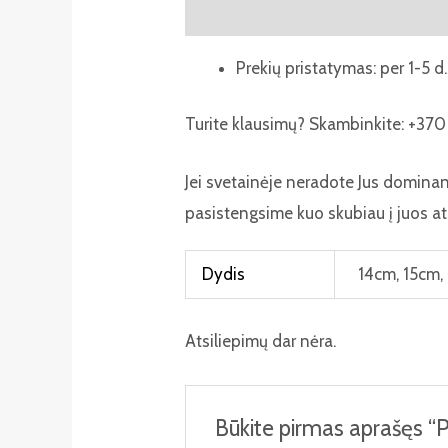
Aprašymas
Papildoma informaci
Prekių pristatymas: per 1-5 d.
Turite klausimų? Skambinkite: +370 
Jei svetainėje neradote Jus domina
pasistengsime kuo skubiau į juos at
Dydis
14cm, 15cm,
Atsiliepimų dar nėra.
Būkite pirmas aprašęs “