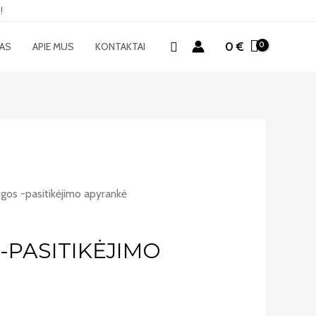
!
Paieška
0
€
MAS
APIE MUS
KONTAKTAI
gos -pasitikėjimo apyrankė
-PASITIKĖJIMO