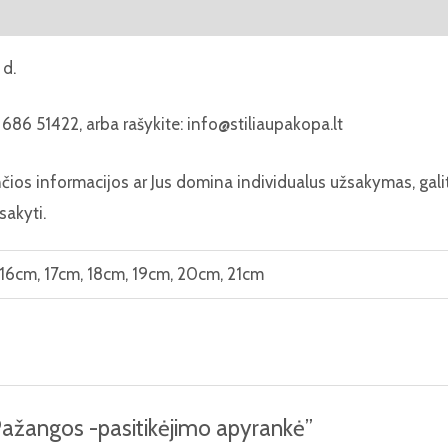
ja
Atsiliepimai (0)
 d.
686 51422, arba rašykite: info@stiliaupakopa.lt
nčios informacijos ar Jus domina individualus užsakymas, gal
sakyti.
 16cm, 17cm, 18cm, 19cm, 20cm, 21cm
Pažangos -pasitikėjimo apyrankė”