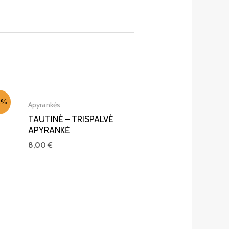
2%
Apyrankės
TAUTINĖ – TRISPALVĖ
APYRANKĖ
8,00
€