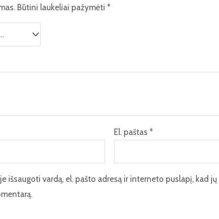
amas.
Būtini laukeliai pažymėti
*
El. paštas
*
 išsaugoti vardą, el. pašto adresą ir interneto puslapį, kad jų 
komentarą.