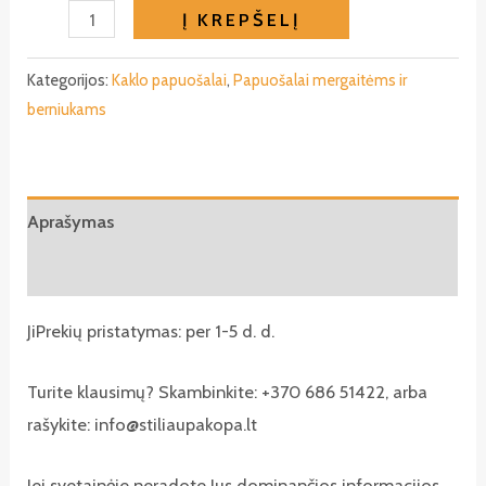
produkto
Į KREPŠELĮ
kiekis:
Karoliai
Kategorijos:
Kaklo papuošalai
,
Papuošalai mergaitėms ir
berniukams
mergaitėms
-
#Guminukai
Aprašymas
Atsiliepimai (0)
JiPrekių pristatymas: per 1-5 d. d.
Turite klausimų? Skambinkite: +370 686 51422, arba
rašykite: info@stiliaupakopa.lt
Jei svetainėje neradote Jus dominančios informacijos