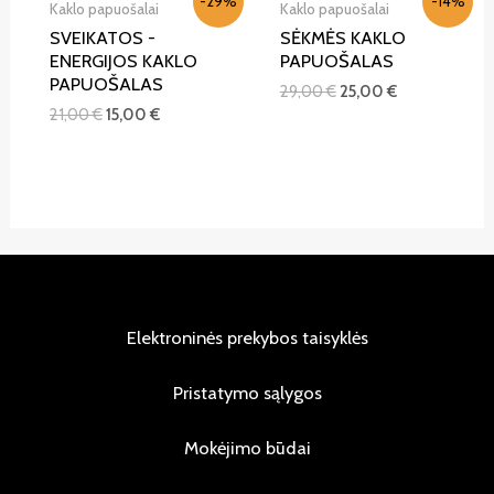
-29%
-14%
Kaklo papuošalai
Kaklo papuošalai
SVEIKATOS -
SĖKMĖS KAKLO
ENERGIJOS KAKLO
PAPUOŠALAS
PAPUOŠALAS
29,00
€
25,00
€
21,00
€
15,00
€
Elektroninės prekybos taisyklės
Pristatymo sąlygos
Mokėjimo būdai