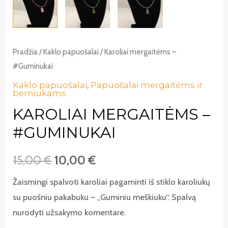
Pradžia
/
Kaklo papuošalai
/ Karoliai mergaitėms –
#Guminukai
Kaklo papuošalai
,
Papuošalai mergaitėms ir
berniukams
KAROLIAI MERGAITĖMS –
#GUMINUKAI
15,00
€
10,00
€
Žaismingi spalvoti karoliai pagaminti iš stiklo karoliukų
su puošniu pakabuku – „Guminiu meškiuku“. Spalvą
nurodyti užsakymo komentare.