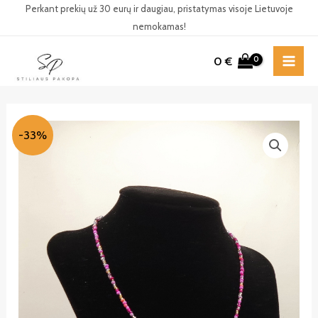
Pereiti
Perkant prekių už 30 eurų ir daugiau, pristatymas visoje Lietuvoje
nemokamas!
prie
turinio
0
€
MAI
ME
-33%