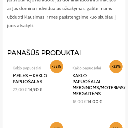
ar Jus domina individualus užsakymas, galite mums
užduoti klausimus ir mes pasistengsime kuo skubiau į
juos atsakyti.
IŠPARDUOTA
PANAŠŪS PRODUKTAI
-32%
-22%
Kaklo papuošalai
Kaklo papuošalai
MEILĖS – KAKLO
KAKLO
PAPUOŠALAS
PAPUOŠALAI
MERGINOMS/MOTERIMS/
22,00
€
14,90
€
MERGAITĖMS
18,00
€
14,00
€
IŠPARDUOTA