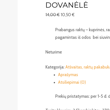
DOVANĖLĖ
14,00
€
10,50
€
Prabangus raktų – kuprinės, r
pagamintas iš odos bei siuvinėt
Neturime
Kategorija:
Atšvaitas, raktų pakabuk
Aprašymas
Atsiliepimai (0)
Prekių pristatymas: per 1-5 d. d