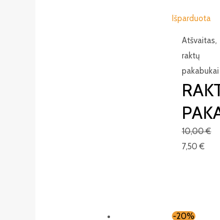
Išparduota
Atšvaitas,
raktų
pakabukai
RAK
PAK
10,00
€
7,50
€
-20%