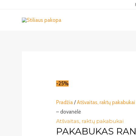
Pereiti
prie
turinio
-25%
Pradžia
/
Atšvaitas, raktų pakabukai
– dovanėlė
Atšvaitas, raktų pakabukai
PAKABUKAS RAN