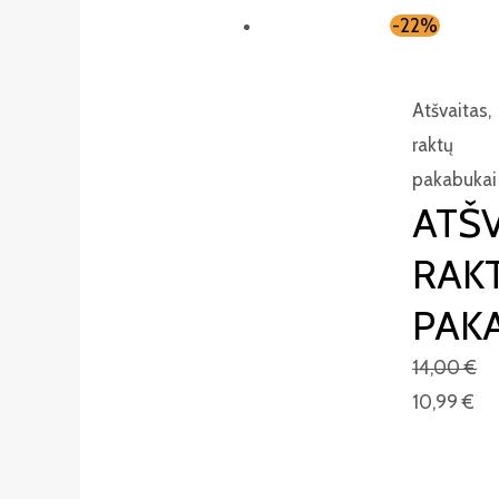
-22%
Atšvaitas,
raktų
pakabukai
ATŠV
RAK
PAK
14,00
€
10,99
€