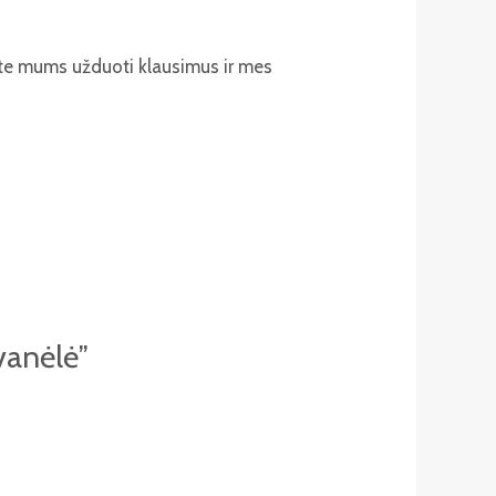
ite mums užduoti klausimus ir mes
vanėlė”