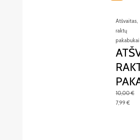
Atšvaitas,
raktų
pakabukai
ATŠV
RAK
PAK
10,00
€
7,99
€