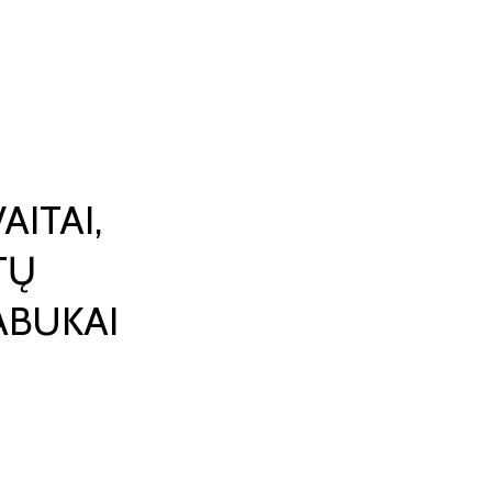
AITAI,
TŲ
ABUKAI