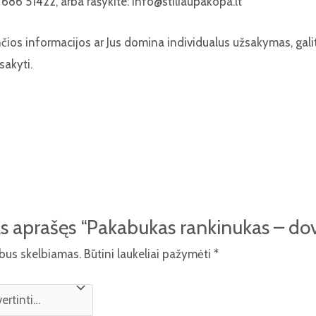
686 51422, arba rašykite: info@stiliaupakopa.lt
nčios informacijos ar Jus domina individualus užsakymas, gal
sakyti.
s aprašęs “Pakabukas rankinukas – do
ebus skelbiamas.
Būtini laukeliai pažymėti
*