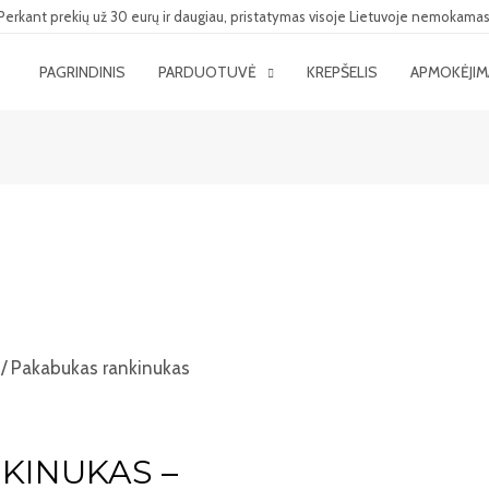
Perkant prekių už 30 eurų ir daugiau, pristatymas visoje Lietuvoje nemokamas
PAGRINDINIS
PARDUOTUVĖ
KREPŠELIS
APMOKĖJI
/ Pakabukas rankinukas
KINUKAS –