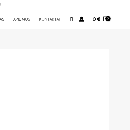
!
Paieška
0
€
MAS
APIE MUS
KONTAKTAI