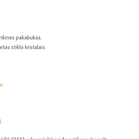
ankinės pakabukas,
as stiklo kristalais.
ai
.