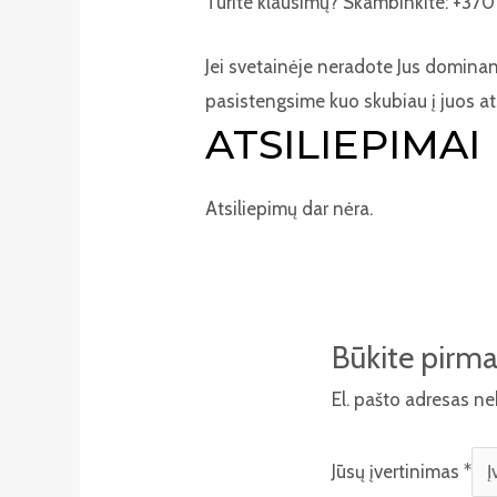
Turite klausimų? Skambinkite: +370 
Jei svetainėje neradote Jus domina
pasistengsime kuo skubiau į juos at
ATSILIEPIMAI
Atsiliepimų dar nėra.
Būkite pirma
El. pašto adresas n
Jūsų įvertinimas
*