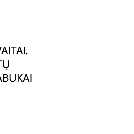
AITAI,
TŲ
ABUKAI