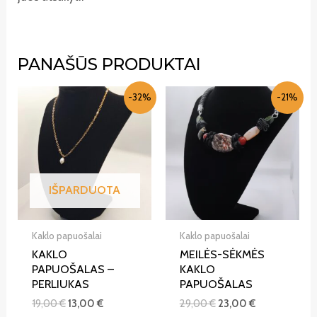
PANAŠŪS PRODUKTAI
-32%
-21%
IŠPARDUOTA
Kaklo papuošalai
Kaklo papuošalai
KAKLO
MEILĖS-SĖKMĖS
PAPUOŠALAS –
KAKLO
PERLIUKAS
PAPUOŠALAS
19,00
€
13,00
€
29,00
€
23,00
€