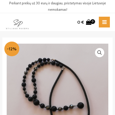
Pereiti
Perkant prekių už 30 eurų ir daugiau, pristatymas visoje Lietuvoje
nemokamas!
prie
turinio
0
€
MAI
ME
-12%