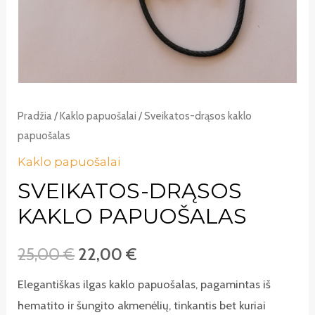
Pradžia
/
Kaklo papuošalai
/ Sveikatos-drąsos kaklo
papuošalas
Kaklo papuošalai
SVEIKATOS-DRĄSOS
KAKLO PAPUOŠALAS
25,00
€
22,00
€
Elegantiškas ilgas kaklo papuošalas, pagamintas iš
hematito ir šungito akmenėlių, tinkantis bet kuriai