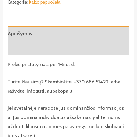
Kategorija:
Kaklo papuošalai
Aprašymas
Atsiliepimai (0)
Prekių pristatymas: per 1-5 d. d.
Turite klausimų? Skambinkite: +370 686 51422, arba
rašykite: info@stiliaupakopa.lt
Jei svetainėje neradote Jus dominančios informacijos
ar Jus domina individualus užsakymas, galite mums
užduoti klausimus ir mes pasistengsime kuo skubiau į
juos atsakyti.