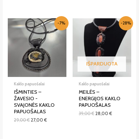
-7%
-28%
IŠPARDUOTA
Kaklo papuošalai
Kaklo papuošalai
IŠMINTIES –
MEILĖS –
ŽAVESIO -
ENERGIJOS KAKLO
SVAJONĖS KAKLO
PAPUOŠALAS
PAPUOŠALAS
39,00
€
28,00
€
29,00
€
27,00
€