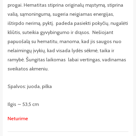
progai. Hematitas stiprina originalų mąstymą, stiprina
valią, sąmoningumą, sugeria neigiamas energijas,
ištirpdo nerimą, pyktį, padeda pasiekti pokyčių, nugalėti
kliūtis, suteikia gyvybingumo ir drąsos. Nešiojant
papuošalą su hematitu, manoma, kad jis saugos nuo
nelaimingų įvykių, kad visada lydės sėkmė, taika ir
ramybė. Šungitas laikomas labai vertingas, vadinamas
sveikatos akmeniu.
Spalvos: juoda, pilka
Ilgis ∼ 53,5 cm
Neturime