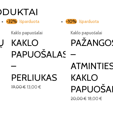
ODUKTAI
-32%
Išparduota
-10%
Išparduota
Kaklo papuošalai
Kaklo papuošalai
Ų
KAKLO
PAŽANGO
PAPUOŠALAS
–
–
ATMINTIE
PERLIUKAS
KAKLO
PAPUOŠA
19,00
€
13,00
€
20,00
€
18,00
€