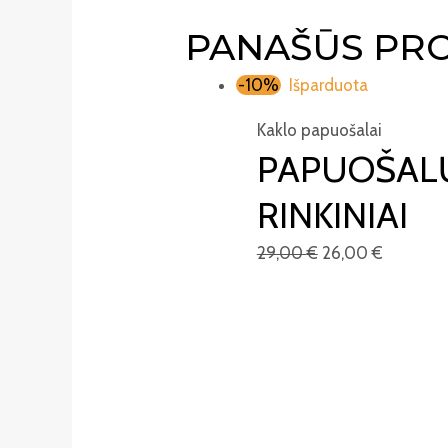
PANAŠŪS PR
-10%
Išparduota
Kaklo papuošalai
PAPUOŠAL
RINKINIAI
29,00
€
26,00
€