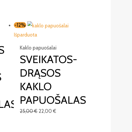
-12%
Išparduota
S
Kaklo papuošalai
SVEIKATOS-
DRĄSOS
S
KAKLO
PAPUOŠALAS
LAS
25,00
€
22,00
€