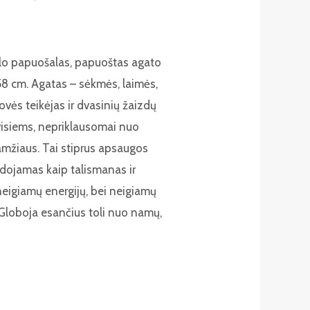
klo papuošalas, papuoštas agato
 58 cm. Agatas – sėkmės, laimės,
ovės teikėjas ir dvasinių žaizdų
visiems, nepriklausomai nuo
 amžiaus. Tai stiprus apsaugos
ojamas kaip talismanas ir
eigiamų energijų, bei neigiamų
. Globoja esančius toli nuo namų,