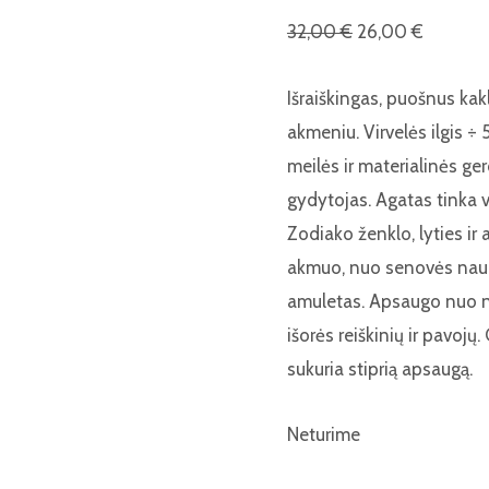
32,00
€
26,00
€
Išraiškingas, puošnus ka
akmeniu. Virvelės ilgis ÷
meilės ir materialinės ger
gydytojas. Agatas tinka 
Zodiako ženklo, lyties ir
akmuo, nuo senovės naud
amuletas. Apsaugo nuo n
išorės reiškinių ir pavojų
sukuria stiprią apsaugą.
Neturime