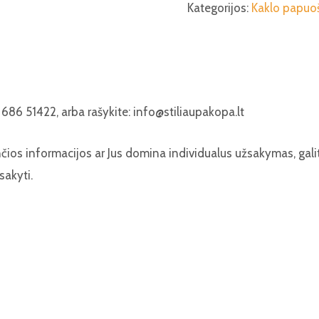
Kategorijos:
Kaklo papuoš
686 51422, arba rašykite: info@stiliaupakopa.lt
nčios informacijos ar Jus domina individualus užsakymas, gal
sakyti.