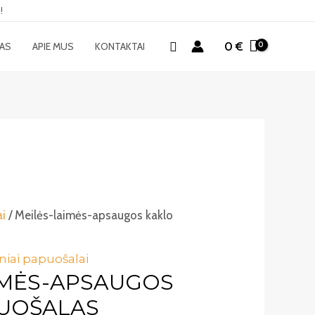
!
Paieška
0
€
MAS
APIE MUS
KONTAKTAI
ai
/ Meilės-laimės-apsaugos kaklo
niai papuošalai
IMĖS-APSAUGOS
UOŠALAS