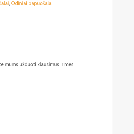
alai
,
Odiniai papuošalai
ite mums užduoti klausimus ir mes