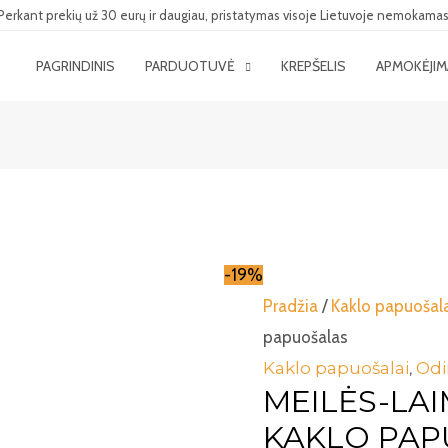
Perkant prekių už 30 eurų ir daugiau, pristatymas visoje Lietuvoje nemokamas
PAGRINDINIS
PARDUOTUVĖ
KREPŠELIS
APMOKĖJI
-19%
Pradžia
/
Kaklo papuošal
papuošalas
Kaklo papuošalai
,
Odi
MEILĖS-LA
KAKLO PAP