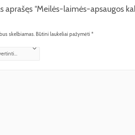
s aprašęs “Meilės-laimės-apsaugos ka
ebus skelbiamas.
Būtini laukeliai pažymėti
*