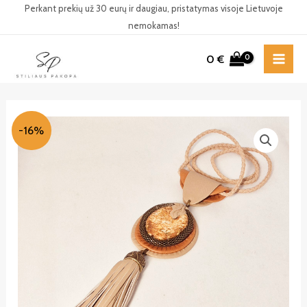
Pereiti
Perkant prekių už 30 eurų ir daugiau, pristatymas visoje Lietuvoje
nemokamas!
prie
turinio
0
€
MAI
ME
-16%