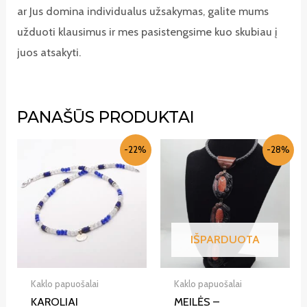
ar Jus domina individualus užsakymas, galite mums
užduoti klausimus ir mes pasistengsime kuo skubiau į
juos atsakyti.
PANAŠŪS PRODUKTAI
-22%
-28%
IŠPARDUOTA
Kaklo papuošalai
Kaklo papuošalai
KAROLIAI
MEILĖS –