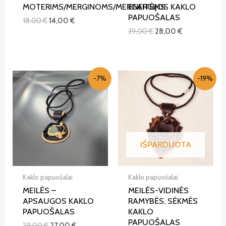
MOTERIMS/MERGINOMS/MERGAITĖMS
ENERGIJOS KAKLO
PAPUOŠALAS
18,00
€
14,00
€
39,00
€
28,00
€
-7%
-19%
IŠPARDUOTA
Kaklo papuošalai
Kaklo papuošalai
MEILĖS –
MEILĖS-VIDINĖS
APSAUGOS KAKLO
RAMYBĖS, SĖKMĖS
PAPUOŠALAS
KAKLO
PAPUOŠALAS
29,00
€
27,00
€