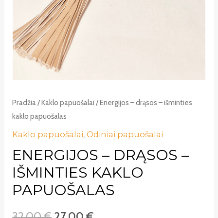
Pradžia
/
Kaklo papuošalai
/ Energijos – drąsos – išminties
kaklo papuošalas
Kaklo papuošalai
,
Odiniai papuošalai
ENERGIJOS – DRĄSOS –
IŠMINTIES KAKLO
PAPUOŠALAS
32,00
€
27,00
€