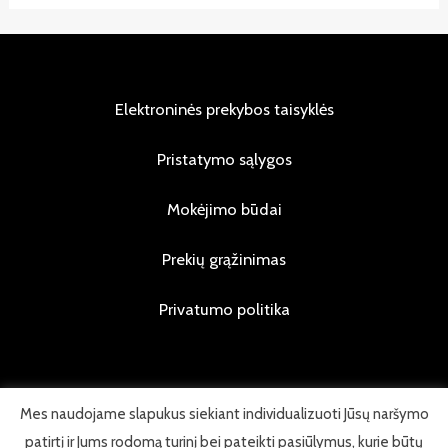
Elektroninės prekybos taisyklės
Pristatymo sąlygos
Mokėjimo būdai
Prekių grąžinimas
Privatumo politika
Mes naudojame slapukus siekiant individualizuoti Jūsų naršymo
© 2026 Visos teisės saugomos
patirtį ir Jums rodomą turinį bei pateikti pasiūlymus, kurie būtų