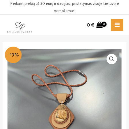
Pereiti
Perkant prekių už 30 eurų ir daugiau, pristatymas visoje Lietuvoje
nemokamas!
prie
turinio
0
€
MAI
ME
-19%