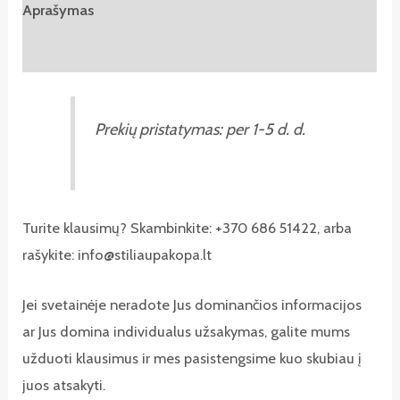
Aprašymas
kaklo
Atsiliepimai (0)
papuošalas
Prekių pristatymas: per 1-5 d. d.
Turite klausimų? Skambinkite: +370 686 51422, arba
rašykite: info@stiliaupakopa.lt
Jei svetainėje neradote Jus dominančios informacijos
ar Jus domina individualus užsakymas, galite mums
užduoti klausimus ir mes pasistengsime kuo skubiau į
juos atsakyti.