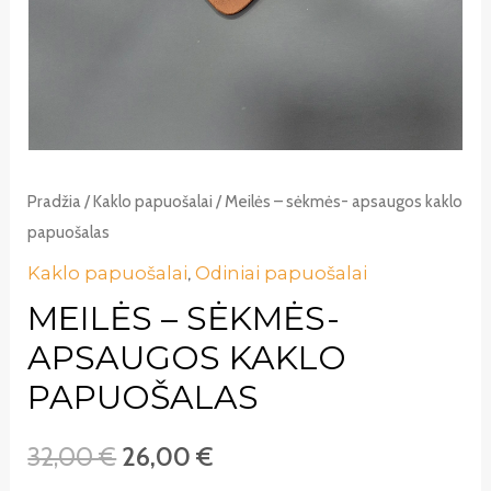
Pradžia
/
Kaklo papuošalai
/ Meilės – sėkmės- apsaugos kaklo
papuošalas
Kaklo papuošalai
,
Odiniai papuošalai
MEILĖS – SĖKMĖS-
APSAUGOS KAKLO
PAPUOŠALAS
32,00
€
26,00
€