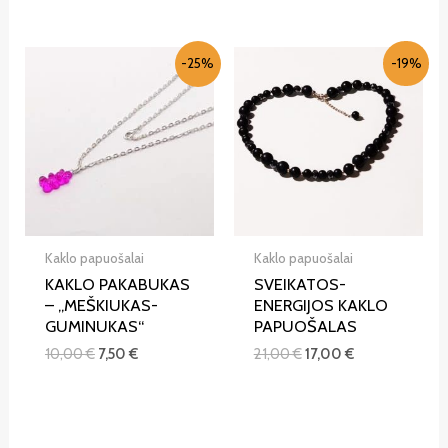
-25%
-19%
Kaklo papuošalai
Kaklo papuošalai
KAKLO PAKABUKAS
SVEIKATOS-
– „MEŠKIUKAS-
ENERGIJOS KAKLO
GUMINUKAS“
PAPUOŠALAS
10,00
€
7,50
€
21,00
€
17,00
€