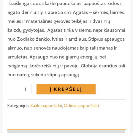
Išraiškingas odos kaklo papuošalas, papuoštas odos ir
agato deriniu. Ilgis apie 55 cm.
Agatas – sėkmės, laimės,
meilės ir materialinės gerovės teikėjas ir dvasinių
žaizdų gydytojas. Agatas tinka visiems, nepriklausomai
nuo Zodiako ženklo, lyties ir amžiaus. Stiprus apsaugos
akmuo, nuo senovės naudojamas kaip talismanas ir
amuletas. Apsaugo nuo neigiamų energijų, bei
neigiamų išorės reiškinių ir pavojų. Globoja esančius toli
nuo namų, sukuria stiprią apsaugą.
produkto
Į KREPŠELĮ
kiekis:
Meilės
Kategorijos:
Kaklo papuošalai
,
Odiniai papuošalai
-
sėkmės-
apsaugos