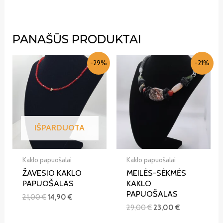
PANAŠŪS PRODUKTAI
-29%
-21%
IŠPARDUOTA
Kaklo papuošalai
Kaklo papuošalai
ŽAVESIO KAKLO
MEILĖS-SĖKMĖS
PAPUOŠALAS
KAKLO
PAPUOŠALAS
21,00
€
14,90
€
29,00
€
23,00
€