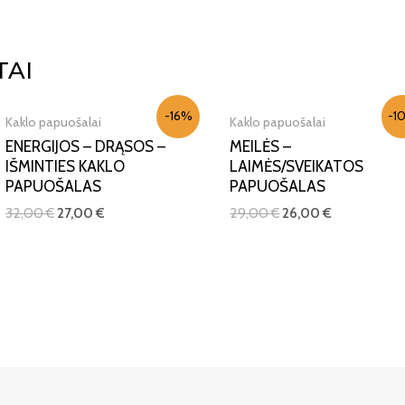
IŠPARDUOTA
TAI
-16%
-1
Kaklo papuošalai
Kaklo papuošalai
ENERGIJOS – DRĄSOS –
MEILĖS –
IŠMINTIES KAKLO
LAIMĖS/SVEIKATOS
PAPUOŠALAS
PAPUOŠALAS
32,00
€
27,00
€
29,00
€
26,00
€