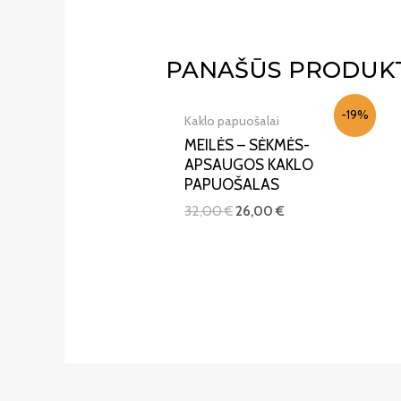
PANAŠŪS PRODUK
-19%
Kaklo papuošalai
MEILĖS – SĖKMĖS-
APSAUGOS KAKLO
PAPUOŠALAS
32,00
€
26,00
€