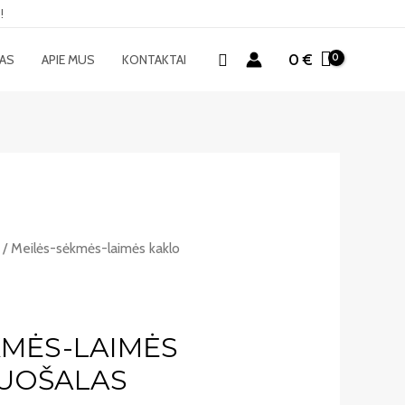
!
Paieška
0
€
MAS
APIE MUS
KONTAKTAI
/ Meilės-sėkmės-laimės kaklo
KMĖS-LAIMĖS
UOŠALAS