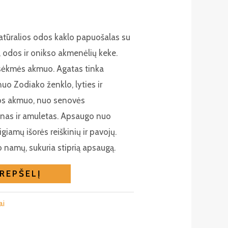
atūralios odos kaklo papuošalas su
, odos ir onikso akmenėlių keke.
 sėkmės akmuo. Agatas tinka
uo Zodiako ženklo, lyties ir
os akmuo, nuo senovės
nas ir amuletas. Apsaugo nuo
giamų išorės reiškinių ir pavojų.
 namų, sukuria stiprią apsaugą.
KREPŠELĮ
ai