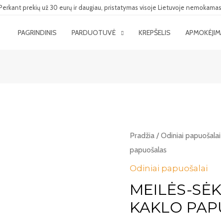
Perkant prekių už 30 eurų ir daugiau, pristatymas visoje Lietuvoje nemokamas
PAGRINDINIS
PARDUOTUVĖ
KREPŠELIS
APMOKĖJI
Pradžia
/
Odiniai papuošalai
papuošalas
Odiniai papuošalai
MEILĖS-SĖ
KAKLO PAP