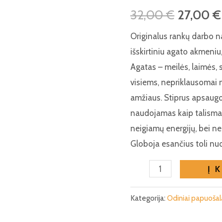
32,00
€
27,00
€
Originalus rankų darbo n
išskirtiniu agato akmeniu
Agatas – meilės, laimės,
visiems, nepriklausomai n
amžiaus. Stiprus apsaug
naudojamas kaip talisma
neigiamų energijų, bei nei
Globoja esančius toli nuo
produkto
Į 
kiekis:
Meilės-
Kategorija:
Odiniai papuošal
sėkmės-