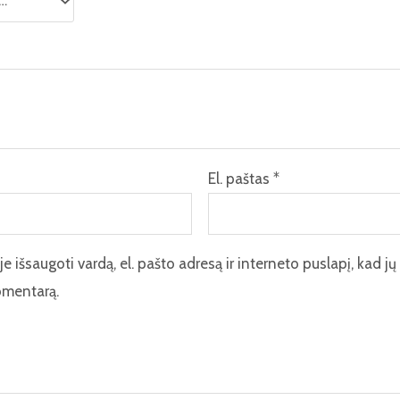
El. paštas
*
 išsaugoti vardą, el. pašto adresą ir interneto puslapį, kad jų 
komentarą.