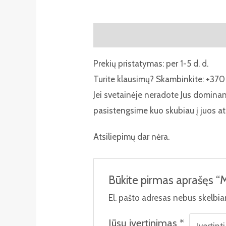
Aprašymas
Atsiliepimai (0)
Prekių pristatymas: per 1-5 d. d.
Turite klausimų? Skambinkite: +370 
Jei svetainėje neradote Jus domina
pasistengsime kuo skubiau į juos at
Atsiliepimų dar nėra.
Būkite pirmas aprašęs “
El. pašto adresas nebus skelbi
Jūsų įvertinimas
*