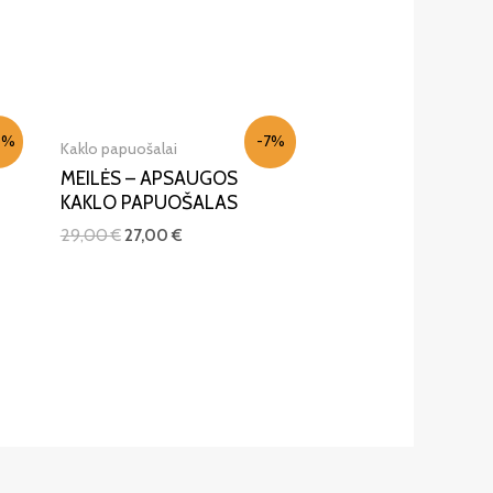
0%
-7%
Kaklo papuošalai
MEILĖS – APSAUGOS
KAKLO PAPUOŠALAS
29,00
€
27,00
€