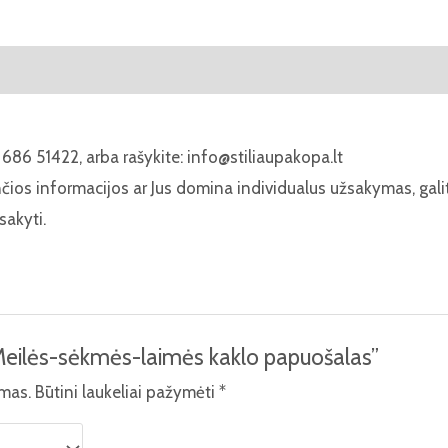
laimės
kaklo
papuošalas
686 51422, arba rašykite: info@stiliaupakopa.lt
nčios informacijos ar Jus domina individualus užsakymas, gal
sakyti.
Meilės-sėkmės-laimės kaklo papuošalas”
amas.
Būtini laukeliai pažymėti
*