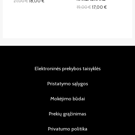
21,00
€
18,00
€
19,00
€
17,00
€
Elektroninės prekybos taisyklės
Pristatymo sąlygos
Mokėjimo būdai
Prekių grąžinimas
Privatumo politika