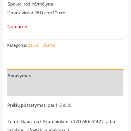
Spalva: rožinė/mėlyna
Išmatavimai: 180 cm/70 cm
Neturime
Kategorija:
Šalikai - skaros
Aprašymas
Atsiliepimai (0)
Prekių pristatymas: per 1-5 d. d.
Turite klausimų? Skambinkite: +370 686 51422, arba
rašykite: info@stiliaupakopa.lt