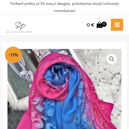
Pereiti
Perkant prekių už 30 eurų ir daugiau, pristatymas visoje Lietuvoje
nemokamas!
prie
turinio
0
€
MAI
ME
-11%