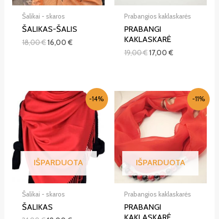
Šalikai - skaros
Prabangios kaklaskarės
ŠALIKAS-ŠALIS
PRABANGI
KAKLASKARĖ
18,00
€
16,00
€
19,00
€
17,00
€
-14%
-11%
IŠPARDUOTA
IŠPARDUOTA
Šalikai - skaros
Prabangios kaklaskarės
ŠALIKAS
PRABANGI
KAKLASKARĖ