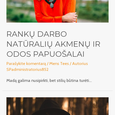
RANKŲ DARBO
NATŪRALIŲ AKMENŲ IR
ODOS PAPUOŠALAI
Parašykite komentarą
/
Mens Tees
/ Autorius
SPadministratorius852
Madą galima nusipirkti, bet stilių būtina turėti…