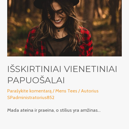
IŠSKIRTINIAI VIENETINIAI
PAPUOŠALAI
Parašykite komentarą
/
Mens Tees
/ Autorius
SPadministratorius852
Mada ateina ir praeina, o stilius yra amžinas…