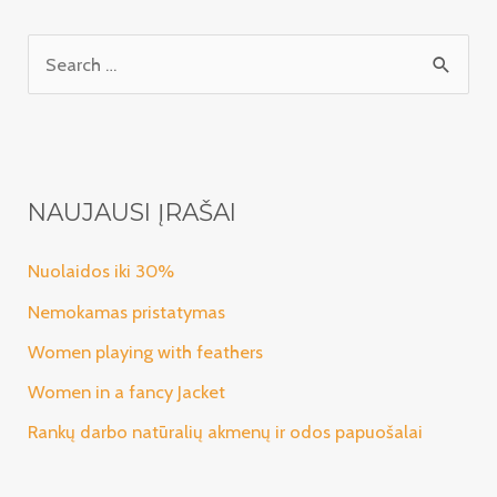
I
e
š
k
o
NAUJAUSI ĮRAŠAI
t
i
Nuolaidos iki 30%
:
Nemokamas pristatymas
Women playing with feathers
Women in a fancy Jacket
Rankų darbo natūralių akmenų ir odos papuošalai