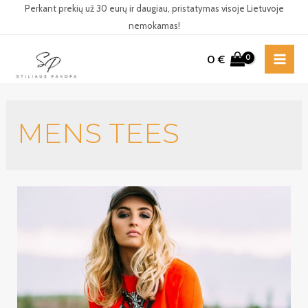
Pereiti
Perkant prekių už 30 eurų ir daugiau, pristatymas visoje Lietuvoje
nemokamas!
prie
turinio
0
€
MAI
ME
MENS TEES