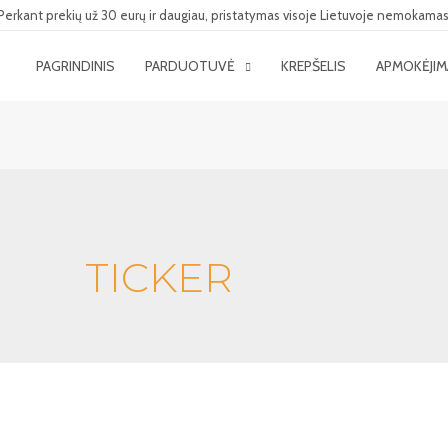
Perkant prekių už 30 eurų ir daugiau, pristatymas visoje Lietuvoje nemokamas
PAGRINDINIS
PARDUOTUVĖ
KREPŠELIS
APMOKĖJI
TICKER