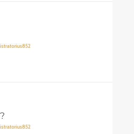
stratorius852
?
stratorius852