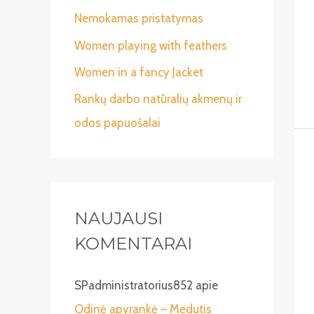
:
Nemokamas pristatymas
Women playing with feathers
Women in a fancy Jacket
Rankų darbo natūralių akmenų ir
odos papuošalai
NAUJAUSI
KOMENTARAI
SPadministratorius852
apie
Odinė apyrankė – Medutis