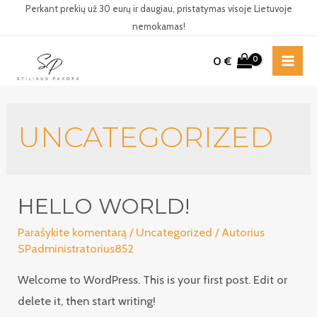
Pereiti
Perkant prekių už 30 eurų ir daugiau, pristatymas visoje Lietuvoje
nemokamas!
prie
turinio
0
€
MAI
ME
UNCATEGORIZED
HELLO WORLD!
Parašykite komentarą
/
Uncategorized
/ Autorius
SPadministratorius852
Welcome to WordPress. This is your first post. Edit or
delete it, then start writing!