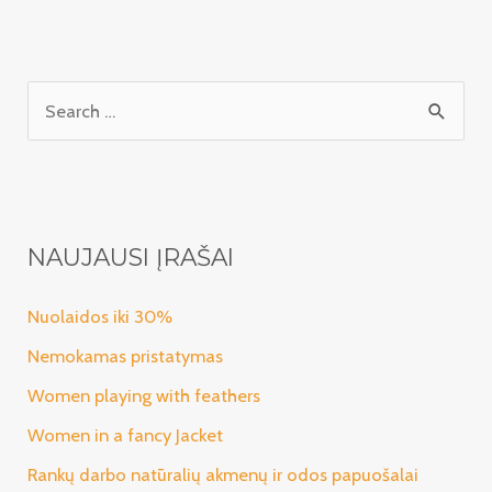
I
e
š
k
o
NAUJAUSI ĮRAŠAI
t
i
Nuolaidos iki 30%
:
Nemokamas pristatymas
Women playing with feathers
Women in a fancy Jacket
Rankų darbo natūralių akmenų ir odos papuošalai