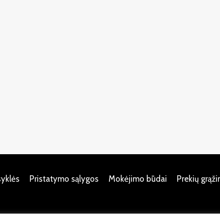
syklės
Pristatymo sąlygos
Mokėjimo būdai
Prekių grąž