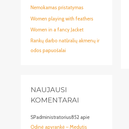
:
Nemokamas pristatymas
Women playing with feathers
Women in a fancy Jacket
Rankų darbo natūralių akmenų ir
odos papuošalai
NAUJAUSI
KOMENTARAI
SPadministratorius852
apie
Odinė apyrankė – Medutis