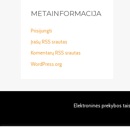
METAINFORMACIJA
Prisijungti
Įrašų RSS srautas
Komentarų RSS srautas
WordPress.org
Elektroninės prekybos tai