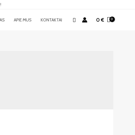
!
Paieška
0
€
MAS
APIE MUS
KONTAKTAI