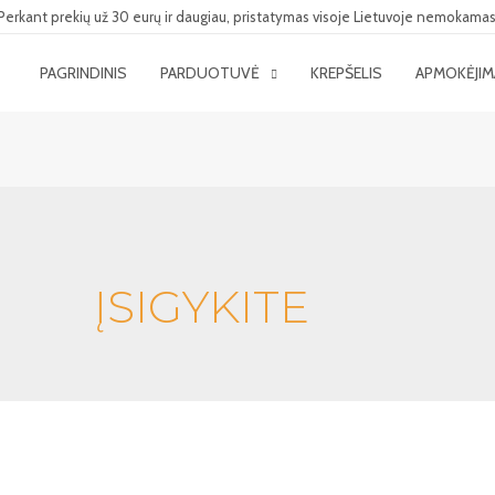
Perkant prekių už 30 eurų ir daugiau, pristatymas visoje Lietuvoje nemokamas
PAGRINDINIS
PARDUOTUVĖ
KREPŠELIS
APMOKĖJI
ĮSIGYKITE