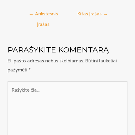
Navigacija
←
Ankstesnis
Kitas Įrašas
→
tarp
Įrašas
įrašų
PARAŠYKITE KOMENTARĄ
El. pašto adresas nebus skelbiamas.
Būtini laukeliai
pažymėti
*
Rašykite
čia...