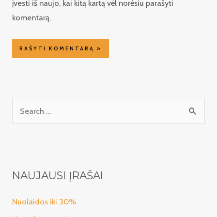
įvesti iš naujo, kai kitą kartą vėl norėsiu parašyti
komentarą.
I
e
š
k
o
NAUJAUSI ĮRAŠAI
t
i
Nuolaidos iki 30%
: