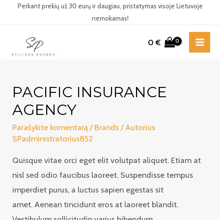
Pereiti
Perkant prekių už 30 eurų ir daugiau, pristatymas visoje Lietuvoje
nemokamas!
prie
turinio
0
€
MAI
ME
PACIFIC INSURANCE
AGENCY
Parašykite komentarą
/
Brands
/ Autorius
SPadministratorius852
Quisque vitae orci eget elit volutpat aliquet. Etiam at
nisl sed odio faucibus laoreet. Suspendisse tempus
imperdiet purus, a luctus sapien egestas sit
amet. Aenean tincidunt eros at laoreet blandit.
Vestibulum sollicitudin varius bibendum.