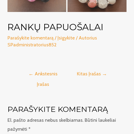
RANKŲ PAPUOŠALAI
Parašykite komentarą
/
Įsigykite
/ Autorius
SPadministratorius852
Navigacija
←
Ankstesnis
Kitas Įrašas
→
tarp
Įrašas
įrašų
PARAŠYKITE KOMENTARĄ
El. pašto adresas nebus skelbiamas.
Būtini laukeliai
pažymėti
*