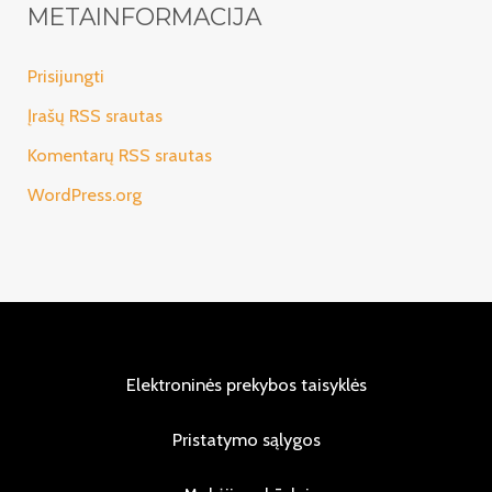
METAINFORMACIJA
Prisijungti
Įrašų RSS srautas
Komentarų RSS srautas
WordPress.org
Elektroninės prekybos taisyklės
Pristatymo sąlygos