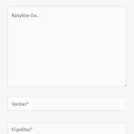
Rašykite
čia...
Vardas*
El.paštas*