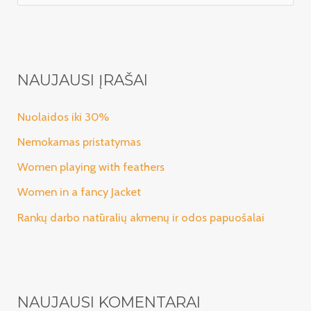
e
š
k
o
NAUJAUSI ĮRAŠAI
t
i
Nuolaidos iki 30%
:
Nemokamas pristatymas
Women playing with feathers
Women in a fancy Jacket
Rankų darbo natūralių akmenų ir odos papuošalai
NAUJAUSI KOMENTARAI