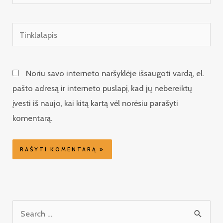
Tinklalapis
Noriu savo interneto naršyklėje išsaugoti vardą, el.
pašto adresą ir interneto puslapį, kad jų nebereiktų
įvesti iš naujo, kai kitą kartą vėl norėsiu parašyti
komentarą.
I