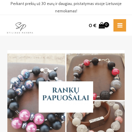
Pereiti
Perkant prekių už 30 eurų ir daugiau, pristatymas visoje Lietuvoje
nemokamas!
prie
turinio
0
€
MAI
ME