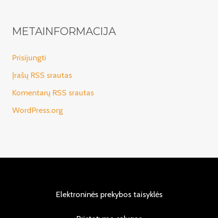
METAINFORMACIJA
Prisijungti
Įrašų RSS srautas
Komentarų RSS srautas
WordPress.org
Elektroninės prekybos taisyklės