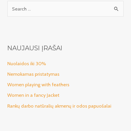
I
e
š
k
o
NAUJAUSI ĮRAŠAI
t
i
Nuolaidos iki 30%
:
Nemokamas pristatymas
Women playing with feathers
Women in a fancy Jacket
Rankų darbo natūralių akmenų ir odos papuošalai