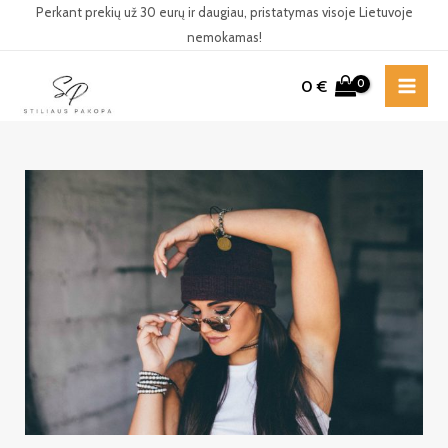
Pereiti
Perkant prekių už 30 eurų ir daugiau, pristatymas visoje Lietuvoje
nemokamas!
prie
turinio
0
€
MAI
ME