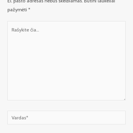
El. pašto adresas nebus skelbiamas.
Būtini laukeliai
pažymėti
*
Rašykite
čia...
Vardas*