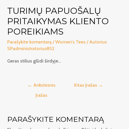
TURIMŲ PAPUOŠALŲ
PRITAIKYMAS KLIENTO
POREIKIAMS
Parašykite komentarą
/
Women's Tees
/ Autorius
SPadministratorius852
Geras stilius glūdi širdyje…
Navigacija
←
Ankstesnis
Kitas Įrašas
→
tarp
Įrašas
įrašų
PARAŠYKITE KOMENTARĄ