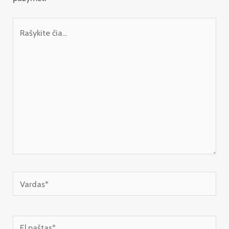
Rašykite
čia...
Vardas*
El.paštas*