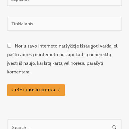
Tinklalapis
Noriu savo interneto naršyklėje išsaugoti vardą, el.
pašto adresą ir interneto puslapį, kad jų nebereiktų
įvesti iš naujo, kai kitą kartą vėl norėsiu parašyti
komentarą.
I