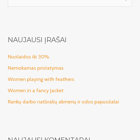
e
š
k
o
NAUJAUSI ĮRAŠAI
t
i
Nuolaidos iki 30%
:
Nemokamas pristatymas
Women playing with feathers
Women in a fancy Jacket
Rankų darbo natūralių akmenų ir odos papuošalai
NAUJAUSI KOMENTARAI