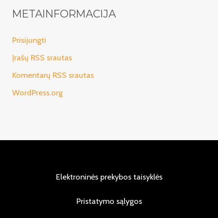
METAINFORMACIJA
Prisijungti
Įrašų RSS srautas
Komentarų RSS srautas
WordPress.org
Elektroninės prekybos taisyklės
Pristatymo sąlygos