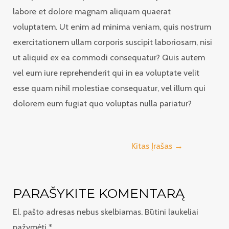
labore et dolore magnam aliquam quaerat
voluptatem. Ut enim ad minima veniam, quis nostrum
exercitationem ullam corporis suscipit laboriosam, nisi
ut aliquid ex ea commodi consequatur? Quis autem
vel eum iure reprehenderit qui in ea voluptate velit
esse quam nihil molestiae consequatur, vel illum qui
dolorem eum fugiat quo voluptas nulla pariatur?
Navigacija
Kitas Įrašas
→
tarp
įrašų
PARAŠYKITE KOMENTARĄ
El. pašto adresas nebus skelbiamas.
Būtini laukeliai
pažymėti
*