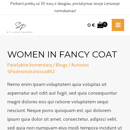
Pereiti
Perkant prekių už 30 eurų ir daugiau, pristatymas visoje Lietuvoje
nemokamas!
prie
turinio
0
€
MAI
ME
WOMEN IN FANCY COAT
Parašykite komentarą
/
Blogs
/ Autorius
SPadministratorius852
Nemo enim ipsam voluptatem quia voluptas sit
aspernatur aut odit aut fugit, sed quia consequuntur
magni dolores eos qui ratione voluptatem sequi
nesciunt. Neque porro quisquam est, qui dolorem
ipsum quia dolor sit amet, consectetur, adipisci velit,
sed quia non numquam eius modi tempora incidunt ut